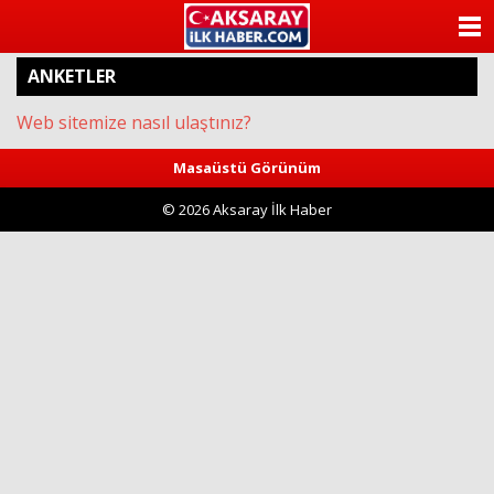
ANASAYFA
ANKETLER
KATEGORİLER
Web sitemize nasıl ulaştınız?
YAZARLAR
Masaüstü Görünüm
ANKETLER
© 2026 Aksaray İlk Haber
FOTO GALERİ
VİDEO GALERİ
KÜNYE
İLETİŞİM