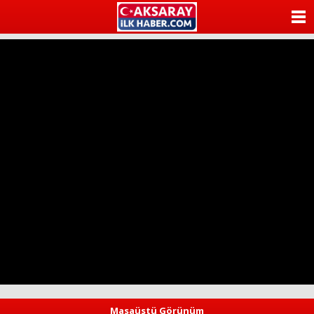
ANASAYFA
KATEGORİLER
YAZARLAR
ANKETLER
FOTO GALERİ
VİDEO GALERİ
KÜNYE
İLETİŞİM
Masaüstü Görünüm