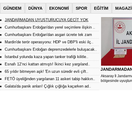
GÜNDEM
DÜNYA
EKONOMİ
SPOR
EĞİTİM
MAGAZİ
JANDARMADAN UYUŞTURUCUYA GECİT YOK
Cumhurbaşkanı Erdoğan'dan yerel seçimlere ilişkin ..
Cumhurbaşkanı Erdoğan'dan asgari ücrete tek zam
me..
Mardin'de terör operasyonu: HDP ve DBP'li eski ilç..
Cumhurbaşkanı Erdoğan depremzedelerle buluşacak..
İstanbul yolunda kaza yapan tanker trafiği kilitle..
Esnafı 12’nci kattan atmıştı! İkinci kez yargıland..
JANDARMADAN
65 yıldır bitmeyen aşk! 'En uzun süredir evli çift..
YOK
Aksaray İl Jandarm
FETÖ üyeliğinden yargılanan 11 askeri tabip hakkın..
bölgesinde uyuştur
Galata'da panik anları! Çığlık çığlığa kaçarken ad..