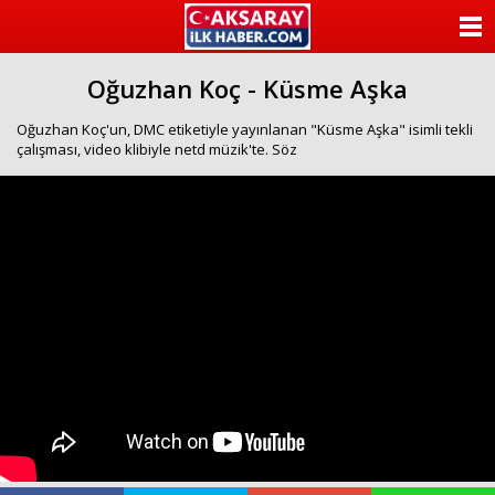
ANASAYFA
Oğuzhan Koç - Küsme Aşka
KATEGORİLER
Oğuzhan Koç'un, DMC etiketiyle yayınlanan "Küsme Aşka" isimli tekli
YAZARLAR
çalışması, video klibiyle netd müzik'te. Söz
ANKETLER
FOTO GALERİ
VİDEO GALERİ
KÜNYE
İLETİŞİM